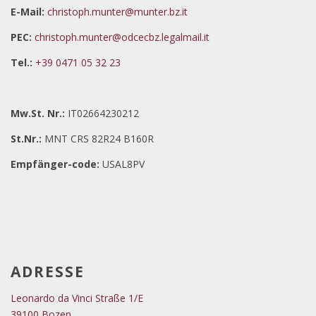
E-Mail:
christoph.munter@munter.bz.it
PEC:
christoph.munter@odcecbz.legalmail.it
Tel.:
+39 0471 05 32 23
Mw.St. Nr.:
IT02664230212
St.Nr.:
MNT CRS 82R24 B160R
Empfänger-code:
USAL8PV
ADRESSE
Leonardo da Vinci Straße 1/E
39100 Bozen