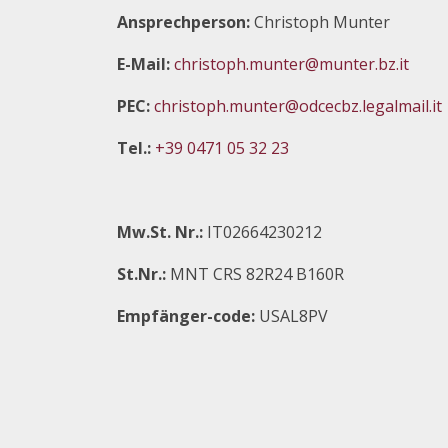
Ansprechperson:
Christoph Munter
s
n
E-Mail:
christoph.munter@munter.bz.it
a
PEC:
christoph.munter@odcecbz.legalmail.it
v
Tel.:
+39 0471 05 32 23
i
g
Mw.St. Nr.:
IT02664230212
a
St.Nr.:
MNT CRS 82R24 B160R
t
Empfänger-code:
USAL8PV
i
o
n