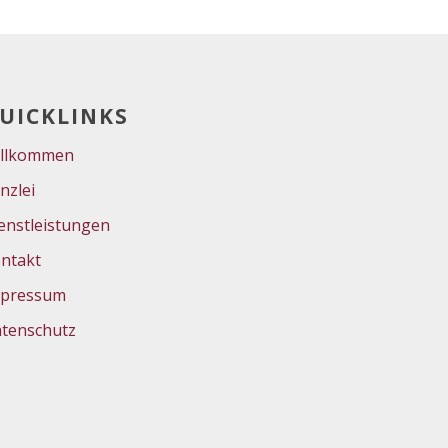
UICKLINKS
llkommen
nzlei
enstleistungen
ntakt
pressum
tenschutz