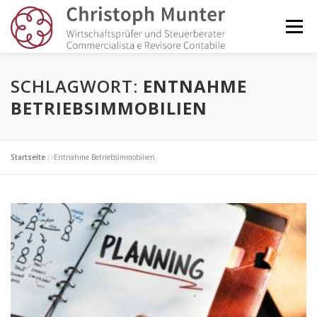
Zum
Inhalt
Menü
springen
KANZLEI
DIENSTLEISTUNGEN
NEWS
SCHLAGWORT:
ENTNAHME
BETRIEBSIMMOBILIEN
GLOSSAR
KUNDENLOGIN
KONTAKT
Startseite
»
Entnahme Betriebsimmobilien