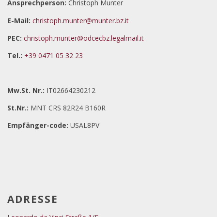
Ansprechperson:
Christoph Munter
E-Mail:
christoph.munter@munter.bz.it
PEC:
christoph.munter@odcecbz.legalmail.it
Tel.:
+39 0471 05 32 23
Mw.St. Nr.:
IT02664230212
St.Nr.:
MNT CRS 82R24 B160R
Empfänger-code:
USAL8PV
ADRESSE