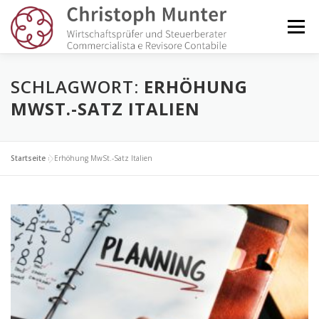
Zum
Inhalt
Menü
springen
KANZLEI
DIENSTLEISTUNGEN
NEWS
SCHLAGWORT:
ERHÖHUNG
MWST.-SATZ ITALIEN
GLOSSAR
KUNDENLOGIN
KONTAKT
Startseite
»
Erhöhung MwSt.-Satz Italien