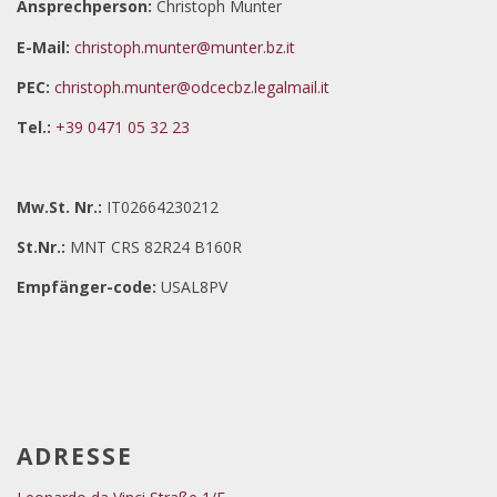
Ansprechperson:
Christoph Munter
E-Mail:
christoph.munter@munter.bz.it
PEC:
christoph.munter@odcecbz.legalmail.it
Tel.:
+39 0471 05 32 23
Mw.St. Nr.:
IT02664230212
St.Nr.:
MNT CRS 82R24 B160R
Empfänger-code:
USAL8PV
ADRESSE