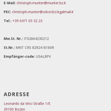
E-Mail:
christoph.munter@munter.bz.it
PEC:
christoph.munter@odcecbz.legalmail.it
Tel.:
+39 0471 05 32 23
Mw.St. Nr.:
IT02664230212
St.Nr.:
MNT CRS 82R24 B160R
Empfänger-code:
USAL8PV
ADRESSE
Leonardo da Vinci Straße 1/E
39100 Bozen