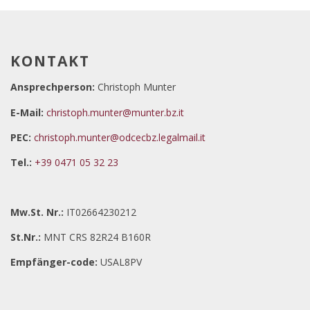
KONTAKT
Ansprechperson:
Christoph Munter
E-Mail:
christoph.munter@munter.bz.it
PEC:
christoph.munter@odcecbz.legalmail.it
Tel.:
+39 0471 05 32 23
Mw.St. Nr.:
IT02664230212
St.Nr.:
MNT CRS 82R24 B160R
Empfänger-code:
USAL8PV