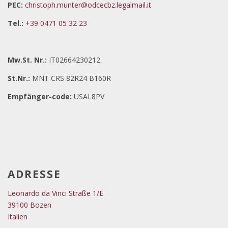
PEC:
christoph.munter@odcecbz.legalmail.it
Tel.:
+39 0471 05 32 23
Mw.St. Nr.:
IT02664230212
St.Nr.:
MNT CRS 82R24 B160R
Empfänger-code:
USAL8PV
ADRESSE
Leonardo da Vinci Straße 1/E
39100 Bozen
Italien