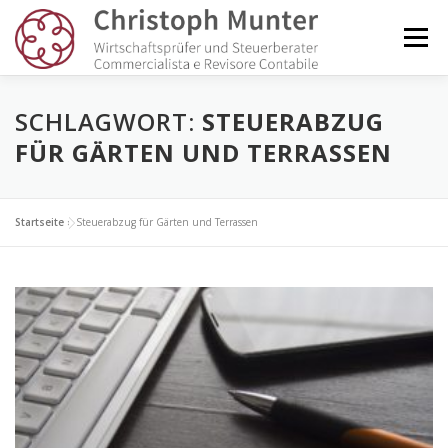
Zum
Inhalt
Menü
springen
KANZLEI
DIENSTLEISTUNGEN
NEWS
SCHLAGWORT:
STEUERABZUG
FÜR GÄRTEN UND TERRASSEN
GLOSSAR
KUNDENLOGIN
KONTAKT
Startseite
»
Steuerabzug für Gärten und Terrassen