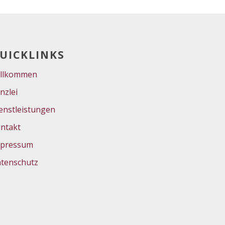
UICKLINKS
llkommen
nzlei
enstleistungen
ntakt
pressum
tenschutz