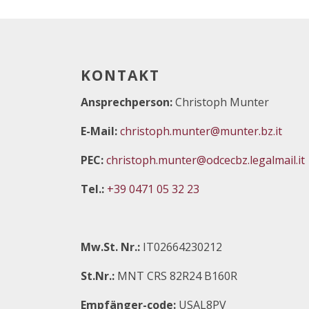
KONTAKT
Ansprechperson:
Christoph Munter
E-Mail:
christoph.munter@munter.bz.it
PEC:
christoph.munter@odcecbz.legalmail.it
Tel.:
+39 0471 05 32 23
Mw.St. Nr.:
IT02664230212
St.Nr.:
MNT CRS 82R24 B160R
Empfänger-code:
USAL8PV