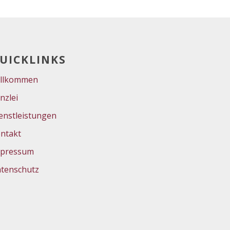
UICKLINKS
llkommen
nzlei
enstleistungen
ntakt
pressum
tenschutz