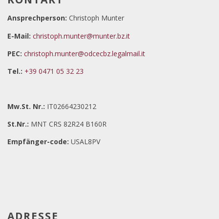
Ansprechperson:
Christoph Munter
E-Mail:
christoph.munter@munter.bz.it
PEC:
christoph.munter@odcecbz.legalmail.it
Tel.:
+39 0471 05 32 23
Mw.St. Nr.:
IT02664230212
St.Nr.:
MNT CRS 82R24 B160R
Empfänger-code:
USAL8PV
ADRESSE