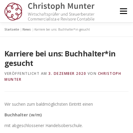
Zum
Inhalt
Menü
springen
Startseite
»
News
»
Karriere bei uns: Buchhalter*in gesucht
KANZLEI
DIENSTLEISTUNGEN
NEWS
Karriere bei uns: Buchhalter*in
GLOSSAR
KUNDENLOGIN
KONTAKT
gesucht
VERÖFFENTLICHT AM
3. DEZEMBER 2020
VON
CHRISTOPH
MUNTER
Wir suchen zum baldmöglichsten Eintritt einen
Buchhalter (w/m)
mit abgeschlossener Handelsoberschule.