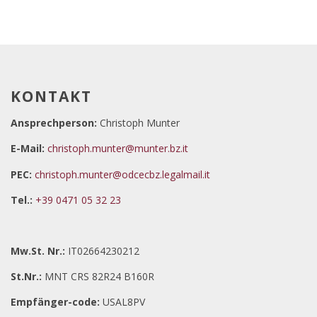
KONTAKT
Ansprechperson:
Christoph Munter
E-Mail:
christoph.munter@munter.bz.it
PEC:
christoph.munter@odcecbz.legalmail.it
Tel.:
+39 0471 05 32 23
Mw.St. Nr.:
IT02664230212
St.Nr.:
MNT CRS 82R24 B160R
Empfänger-code:
USAL8PV